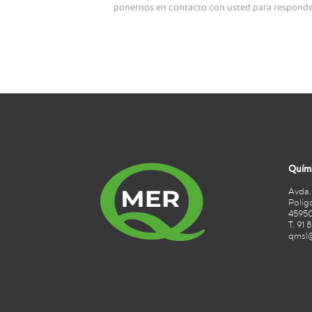
ponernos en contacto con usted para responder 
Quími
Avda.
Políg
45950
T. 91 
qmsl