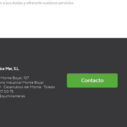
a sus dudas y ofrecerle nuestros servicios.
ca Mer, S.L.
 Monte Boyal, 107
Contacto
ono Industrial Monte Boyal
 · Casarrubios del Monte · Toledo
817 00 75
@quimicamer.es