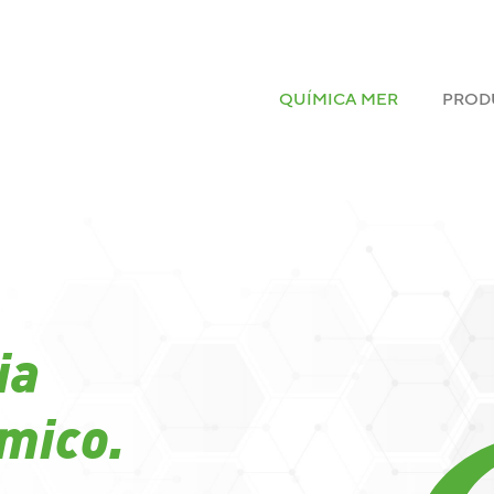
QUÍMICA MER
PROD
ia
ímico.